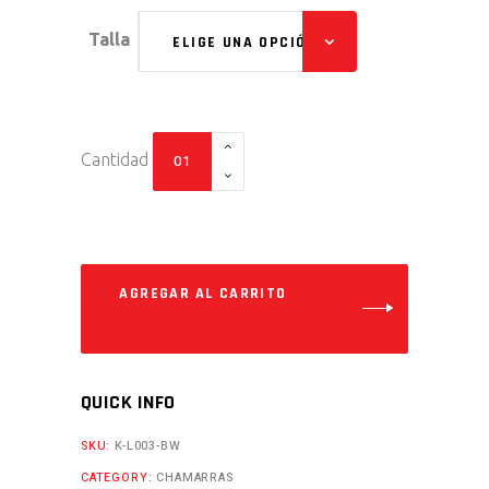
Talla
ELIGE UNA OPCIÓN
Chamarra
Cantidad
de
piel
para
dama,
negro
con
blanco
quantity
QUICK INFO
SKU:
K-L003-BW
CATEGORY:
CHAMARRAS