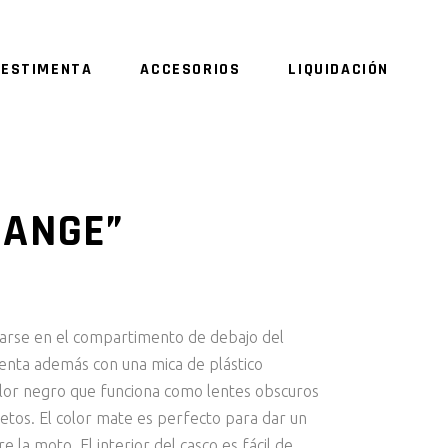
VESTIMENTA
ACCESORIOS
LIQUIDACIÓN
RANGE”
darse en el compartimento de debajo del
enta además con una mica de plástico
color negro que funciona como lentes obscuros
jetos. El color mate es perfecto para dar un
e la moto. El interior del casco es fácil de