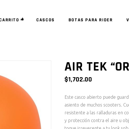
CARRITO
CASCOS
BOTAS PARA RIDER
AIR TEK “O
$
1,702.00
Este casco abierto puede guar
asiento de muchos scooters. Cu
resistente a las ralladuras en 
y protección contra el aire u ob
toque irreverente a tu look sobr