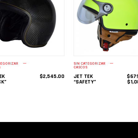
SELECCIONAR
SELECCIONAR
OPCIONES
OPCIONES
TEGORIZAR
SIN CATEGORIZAR
S
CASCOS
EK
$
2,545.00
JET TEK
$
67
CK”
“SAFETY”
$
1,