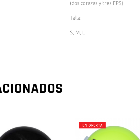
(dos corazas y tres EPS)
Talla:
S, M, L
ACIONADOS