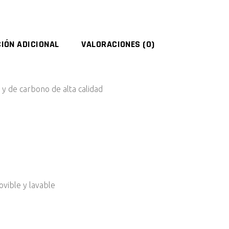
IÓN ADICIONAL
VALORACIONES (0)
y de carbono de alta calidad
vible y lavable