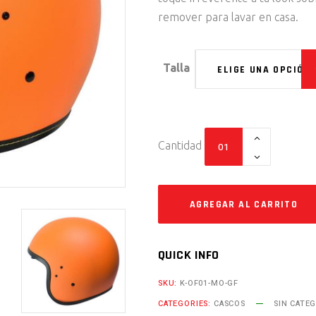
remover para lavar en casa.
Talla
ELIGE UNA OPCIÓN
Air
Cantidad
Tek
"Orange"
quantity
QUICK INFO
SKU:
K-OF01-MO-GF
CATEGORIES:
CASCOS
SIN CATE