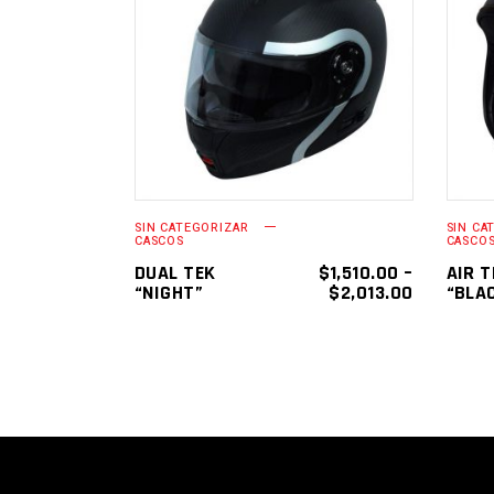
SELECCIONAR
OPCIONES
SIN CATEGORIZAR
SIN CA
CASCOS
CASCO
DUAL TEK
$
1,510.00
–
AIR T
“NIGHT”
$
2,013.00
“BLA